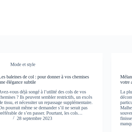
Mode et style
Les baleines de col : pour donner à vos chemises
Mélang
une élégance subtile
votre
Avez-vous déjà songé à l’utilité des cols de vos
La pl
chemises ? Ils peuvent sembler restrictifs, un excès
décont
de tissu, et nécessiter un repassage supplémentaire.
partic
On pourrait même se demander s’il ne serait pas
Malhe
préférable de s’en passer. Pourtant, les cols…
souve
28 septembre 2023
finiss
manqu