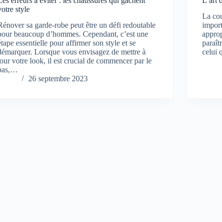
Les erreurs à éviter : les chaussures qui gâchent
L’art 
votre style
La cou
Rénover sa garde-robe peut être un défi redoutable
import
pour beaucoup d’hommes. Cependant, c’est une
appro
étape essentielle pour affirmer son style et se
paraît
démarquer. Lorsque vous envisagez de mettre à
celui 
jour votre look, il est crucial de commencer par le
bas,…
26 septembre 2023