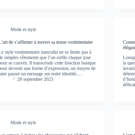
Mode et style
L’art de s’affirmer à travers sa tenue vestimentaire
Comme
éléga
Le style vestimentaire masculin ne se limite pas à
de simples vêtements que l’on enfile chaque jour
Lorsqu
pour se couvrir. Il transcende cette fonction basique
la que
pour devenir une forme d’expression, un moyen de
invari
faire passer un message sur notre identité,…
déterm
28 septembre 2023
d’homm
délica
Mode et style