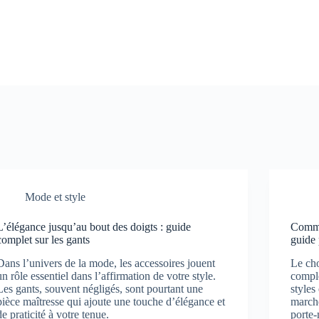
Mode et style
L’élégance jusqu’au bout des doigts : guide
Commen
complet sur les gants
guide 
Dans l’univers de la mode, les accessoires jouent
Le cho
un rôle essentiel dans l’affirmation de votre style.
comple
Les gants, souvent négligés, sont pourtant une
styles
pièce maîtresse qui ajoute une touche d’élégance et
marché
de praticité à votre tenue.
porte